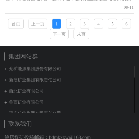
潮气，当我换靴时低头看见鞋尖磨出的毛边，总想起20多年前
09-11
第一次穿上42码胶靴的场景——鞋帮太长
首页
上一页
1
2
3
4
5
6
下一页
末页
集团网站群
兖矿能源集团股份有限公司
新汶矿业集团有限责任公司
西北矿业有限公司
鲁西矿业有限公司
枣庄矿业集团有限责任公司
联系我们
兖矿新疆能化有限公司
山东泰山地勘集团
鲍店煤矿投稿邮箱：bdmkxxw@163.com